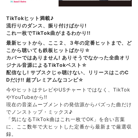
TikTokヒット満載♪
流行りのダンス、振り付けばかり!
これ一枚でTikTok曲がまるわかり!!
最新ヒットから、ここ２、３年の定番ヒットまで、ど
こから聴いても鉄板ヒットばかり☆
カバーではありません! ありそうでなかった全曲オリ
ジナル音源によるTikTokベスト☆
配信なし! サブスクじゃ聴けない、リリースはこのC
Dだけ!! 超プレミアムなコンピ☆
今やヒットはテレビやUSチャートではなく、TikTok
やYouTubeから!!
現在の音楽ムーブメントの発信源からバズった曲だけ
でノンストップ・ミックス♪
「気になるTikTok曲はこれ一枚でOK」を合い言葉
に、ここ数年で大ヒットした定番から最新まで厳選収
録。