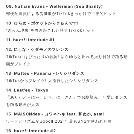
09.
Nathan Evans - Wellerman (Sea Shanty)
郵便配達員による労働歌がTikTokきっかけで世界的ヒット
10.
ひらめ - ポケットからきゅんです!
“きゅん現象”を巻き起こした特大TikTokヒット
11.
buzz!! Interlude #1
12.
にしな - ケダモノのフレンズ
TikTokにはぴったりの歌詞! ゆらゆらと揺れる振り付けで踊る動
画がブレイク
13.
Matteo - Panama -シリシリダンス
TikTokからブレイク! 大流行したシリシリダンス
14.
Leat'eq - Tokyo
「ありがと～にゃ、いち、に、さん」でお馴染み、可愛いダンス
を踊る動画が人気
15.
MAISONdes - ヨワネハキ feat. 和ぬか, asmi
ワードとリズムがGood‼ 2021年最もSNSで使われた曲
16.
buzz!! Interlude #2