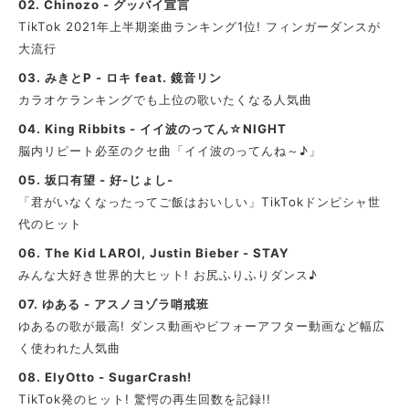
02.
Chinozo - グッバイ宣言
TikTok 2021年上半期楽曲ランキング1位! フィンガーダンスが
大流行
03.
みきとP - ロキ feat. 鏡音リン
カラオケランキングでも上位の歌いたくなる人気曲
04.
King Ribbits - イイ波のってん☆NIGHT
脳内リピート必至のクセ曲「イイ波のってんね～♪」
05.
坂口有望 - 好-じょし-
「君がいなくなったってご飯はおいしい」TikTokドンピシャ世
代のヒット
06.
The Kid LAROI, Justin Bieber - STAY
みんな大好き世界的大ヒット! お尻ふりふりダンス♪
07.
ゆある - アスノヨゾラ哨戒班
ゆあるの歌が最高! ダンス動画やビフォーアフター動画など幅広
く使われた人気曲
08.
ElyOtto - SugarCrash!
TikTok発のヒット! 驚愕の再生回数を記録!!