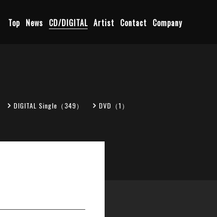
Top
News
CD/DIGITAL
Artist
Contact
Company
DIGITAL Single（349）
DVD（1）