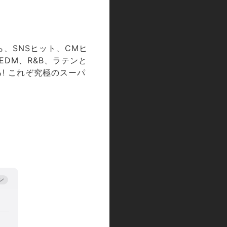
ら、SNSヒット、CMヒ
EDM、R&B、ラテンと
! これぞ究極のスーパ