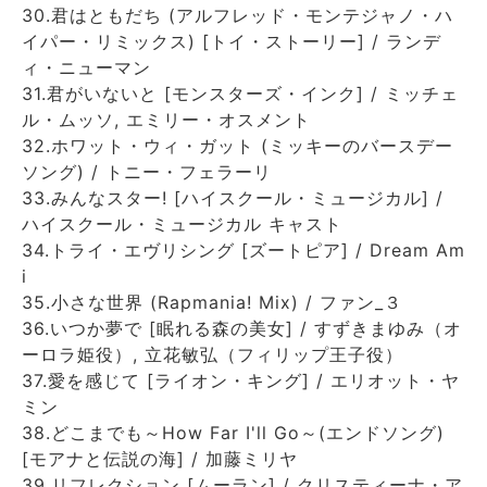
30.君はともだち (アルフレッド・モンテジャノ・ハ
イパー・リミックス) [トイ・ストーリー] / ランデ
ィ・ニューマン
31.君がいないと [モンスターズ・インク] / ミッチェ
ル・ムッソ, エミリー・オスメント
32.ホワット・ウィ・ガット (ミッキーのバースデー
ソング) / トニー・フェラーリ
33.みんなスター! [ハイスクール・ミュージカル] /
ハイスクール・ミュージカル キャスト
34.トライ・エヴリシング [ズートピア] / Dream Am
i
35.小さな世界 (Rapmania! Mix) / ファン_３
36.いつか夢で [眠れる森の美女] / すずきまゆみ（オ
ーロラ姫役）, 立花敏弘（フィリップ王子役）
37.愛を感じて [ライオン・キング] / エリオット・ヤ
ミン
38.どこまでも～How Far I'll Go～(エンドソング)
[モアナと伝説の海] / 加藤ミリヤ
39.リフレクション [ムーラン] / クリスティーナ・ア