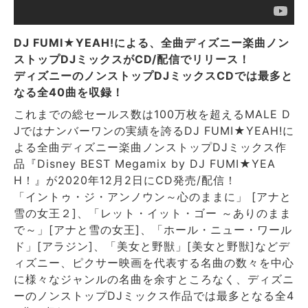
DJ FUMI★YEAH!による、全曲ディズニー楽曲ノン
ストップDJミックスがCD/配信でリリース！
ディズニーのノンストップDJミックスCDでは最多と
なる全40曲を収録！
これまでの総セールス数は100万枚を超えるMALE D
Jではナンバーワンの実績を誇るDJ FUMI★YEAH!に
よる全曲ディズニー楽曲ノンストップDJミックス作
品『Disney BEST Megamix by DJ FUMI★YEA
H！』が2020年12月2日にCD発売/配信！
「イントゥ・ジ・アンノウン～心のままに」 [アナと
雪の女王２]、「レット・イット・ゴー ～ありのまま
で～」[アナと雪の女王]、「ホール・ニュー・ワール
ド」[アラジン]、「美女と野獣」[美女と野獣]などデ
ィズニー、ピクサー映画を代表する名曲の数々を中心
に様々なジャンルの名曲を余すところなく、ディズニ
ーのノンストップDJミックス作品では最多となる全4