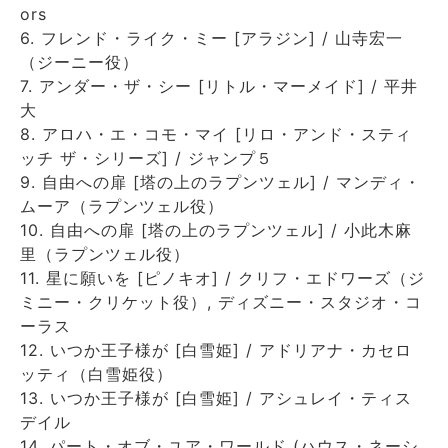
ors
6. フレンド・ライク・ミー [アラジン] / 山寺宏一
（ジーニー役）
7. アンダー・ザ・シー [リトル・マーメイド] / 平井
大
8. アロハ・エ・コモ・マイ [リロ・アンド・スティ
ッチ ザ・シリーズ] / ジャンプ５
9. 自由への扉 [塔の上のラプンツェル] / マンディ・
ムーア（ラプンツェル役）
10. 自由への扉 [塔の上のラプンツェル] / 小此木麻
里（ラプンツェル役）
11. 星に願いを [ピノキオ] / クリフ・エドワーズ（ジ
ミニー・クリケット役）, ディズニー・スタジオ・コ
ーラス
12. いつか王子様が [白雪姫] / アドリアナ・カセロ
ッティ（白雪姫役）
13. いつか王子様が [白雪姫] / アシュレイ・ティス
デイル
14. パート・オブ・ユア・ワールド (ハウス・ネーシ