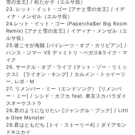
雪の女王] / 松たか子（エルサ役）
23. レット・イット・ゴー [アナと雪の女王] / イデ
ィナ・メンゼル（エルサ役）
24.レット・イット・ゴー (Papercha$er Big Room
Remix) [アナと雪の女王] / イディナ・メンゼル（エ
ルサ役）
25.彼こそが海賊 [パイレーツ・オブ・カリビアン] /
ハンス・ジマ― VS ディミトリ・ベガス&ライク・マ
イク
26. サークル・オブ・ライフ (マット・ゾー・リミッ
クス) [ライオン・キング] / カルメン・トゥイーリ
ー, レボ・M
27. リメンバー・ミー（エンドソング） [リメンバ
ー・ミー] / シシド・カフカ feat. 東京スカパラダイ
スオーケストラ
28.君のようになりたい [ジャングル・ブック] / Littl
e Glee Monster
29.君はともだち [トイ・ストーリー4] / ダイアモン
ド✡ユカイ