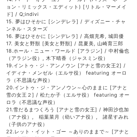
ョン・リミックス・エディット) [リトル・マーメイ
ド] / Q;indivi
15. 夢はひそかに [シンデレラ] / ディズニー・チャ
ンネル・スターズ
16. 夢はひそかに [シンデレラ] / 高畑充希, 城田優
17. 美女と野獣 [美女と野獣] / 昆夏美, 山崎育三郎
18.ホール・ニュー・ワールド [アラジン] / 中村倫也
（アラジン役）, 木下晴香（ジャスミン役）
19.イントゥ・ジ・アンノウン [アナと雪の女王2] /
イディナ・メンゼル（エルサ役） featuring オーロ
ラ（不思議な声役）
20.イントゥ・ジ・アンノウン～心のままに [アナと
雪の女王２] / 松たか子（エルサ役） featuring オー
ロラ（不思議な声役）
21.雪だるまつくろう [アナと雪の女王] / 神田沙也加
（アナ役）, 稲葉菜月（幼いアナ役）, 諸星すみれ
（子供のアナ役）
22.レット・イット・ゴー ～ありのままで～ [アナと