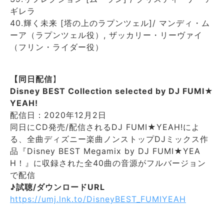
ギレラ
40.輝く未来 [塔の上のラプンツェル]/ マンディ・ム
ーア（ラプンツェル役）, ザッカリー・リーヴァイ
（フリン・ライダー役）
【同日配信
】
Disney BEST Collection selected by DJ FUMI★
YEAH!
配信日：2020年12月2日
同日にCD発売/配信されるDJ FUMI★YEAH!によ
る、全曲ディズニー楽曲ノンストップDJミックス作
品『Disney BEST Megamix by DJ FUMI★YEA
H！』に収録された全40曲の音源がフルバージョン
で配信
♪試聴/ダウンロードURL
https://umj.lnk.to/DisneyBEST_FUMIYEAH