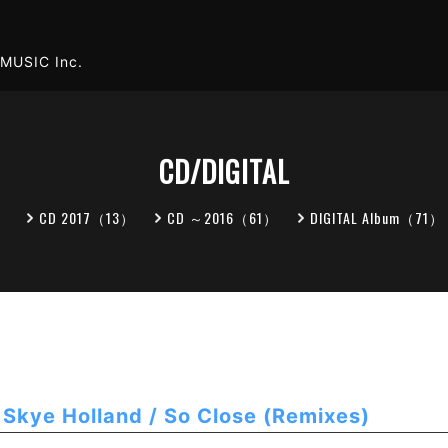
MUSIC Inc.
CD/DIGITAL
）
CD 2017（13）
CD ～2016（61）
DIGITAL Album（71）
 Skye Holland / So Close (Remixes)