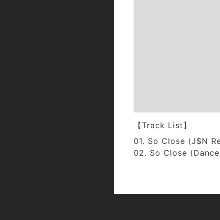
【Track List】
01. So Close (J$N R
02. So Close (Dance