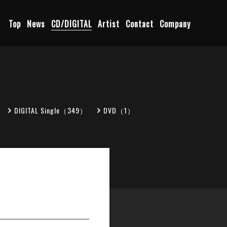
Top
News
CD/DIGITAL
Artist
Contact
Company
DIGITAL Single（349）
DVD（1）