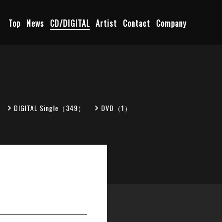
Top
News
CD/DIGITAL
Artist
Contact
Company
DIGITAL Single（349）
DVD（1）