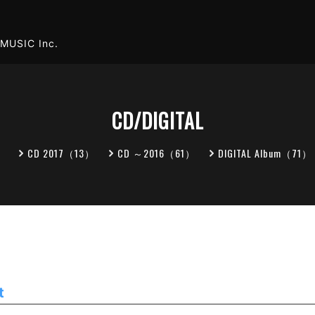
MUSIC Inc.
CD/DIGITAL
）
CD 2017（13）
CD ～2016（61）
DIGITAL Album（71）
t