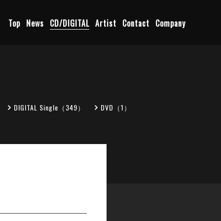
Top
News
CD/DIGITAL
Artist
Contact
Company
DIGITAL Single（349）
DVD（1）