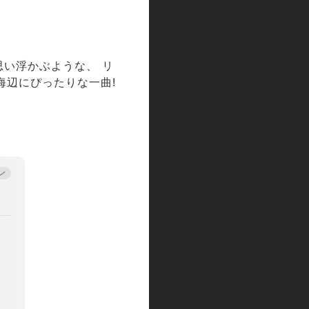
思い浮かぶような、 リ
海辺にぴったりな⼀曲!