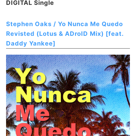
DIGITAL Single
Stephen Oaks / Yo Nunca Me Quedo
Revisted (Lotus & ADroID Mix) [feat.
Daddy Yankee]