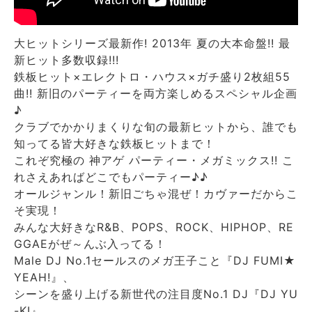
大ヒットシリーズ最新作! 2013年 夏の大本命盤!! 最
新ヒット多数収録!!!
鉄板ヒット×エレクトロ・ハウス×ガチ盛り2枚組55
曲!! 新旧のパーティーを両方楽しめるスペシャル企画
♪
クラブでかかりまくりな旬の最新ヒットから、誰でも
知ってる皆大好きな鉄板ヒットまで！
これぞ究極の 神アゲ パーティー・メガミックス!! こ
れさえあればどこでもパーティー♪♪
オールジャンル！新旧ごちゃ混ぜ！カヴァーだからこ
そ実現！
みんな大好きなR&B、POPS、ROCK、HIPHOP、RE
GGAEがぜ～んぶ入ってる！
Male DJ No.1セールスのメガ王子こと『DJ FUMI★
YEAH!』、
シーンを盛り上げる新世代の注目度No.1 DJ『DJ YU
-KI』、