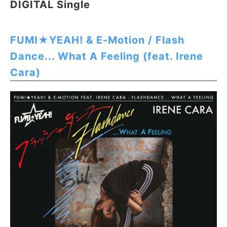
DIGITAL Single
FUMI★YEAH! & E-Motion / Flash
Dance... What A Feeling (feat. Irene
Cara)