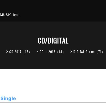
MUSIC Inc.
CD/DIGITAL
）
CD 2017（13）
CD ～2016（61）
DIGITAL Album（71）
 Single