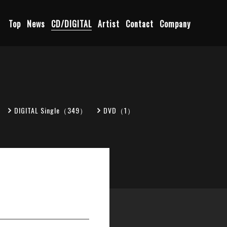
Top
News
CD/DIGITAL
Artist
Contact
Company
DIGITAL Single（349）
DVD（1）