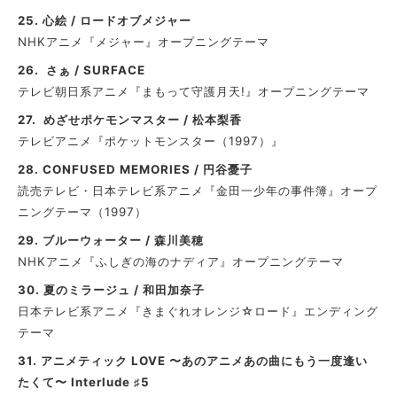
25.
心絵 / ロードオブメジャー
NHKアニメ『メジャー』オープニングテーマ
26. さぁ / SURFACE
テレビ朝日系アニメ『まもって守護月天!』オープニングテーマ
27.
めざせポケモンマスター / 松本梨香
テレビアニメ『ポケットモンスター（1997）』
28. CONFUSED MEMORIES / 円谷憂子
読売テレビ・日本テレビ系アニメ『金田一少年の事件簿』オープ
ニングテーマ（1997）
29.
ブルーウォーター / 森川美穂
NHKアニメ『ふしぎの海のナディア』オープニングテーマ
30. 夏のミラージュ / 和田加奈子
日本テレビ系アニメ『きまぐれオレンジ☆ロード』エンディング
テーマ
31.
アニメティック LOVE 〜あのアニメあの曲にもう一度逢い
たくて〜 Interlude ♯5