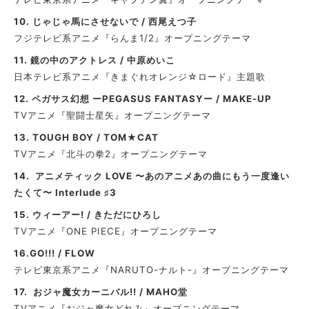
10. じゃじゃ馬にさせないで / 西尾えつ子
フジテレビ系アニメ『らんま1/2』オープニングテーマ
11. 鏡の中のアクトレス / 中原めいこ
日本テレビ系アニメ『きまぐれオレンジ☆ロード』主題歌
12. ペガサス幻想 ーPEGASUS FANTASYー / MAKE-UP
TVアニメ『聖闘士星矢』オープニングテーマ
13. TOUGH BOY / TOM★CAT
TVアニメ『北斗の拳2』オープニングテーマ
14. アニメティック LOVE 〜あのアニメあの曲にもう一度逢い
たくて〜 Interlude ♯3
15. ウィーアー! / きただにひろし
TVアニメ『ONE PIECE』オープニングテーマ
16.GO!!! / FLOW
テレビ東京系アニメ『NARUTO-ナルト-』オープニングテーマ
17. おジャ魔女カーニバル!! / MAHO堂
TVアニメ『おジャ魔女どれみ』オープニングテーマ